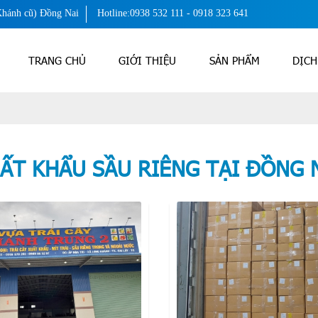
Khánh cũ) Đồng Nai
Hotline:0938 532 111 - 0918 323 641
TRANG CHỦ
GIỚI THIỆU
SẢN PHẨM
DỊCH
ẤT KHẨU SẦU RIÊNG TẠI ĐỒNG 