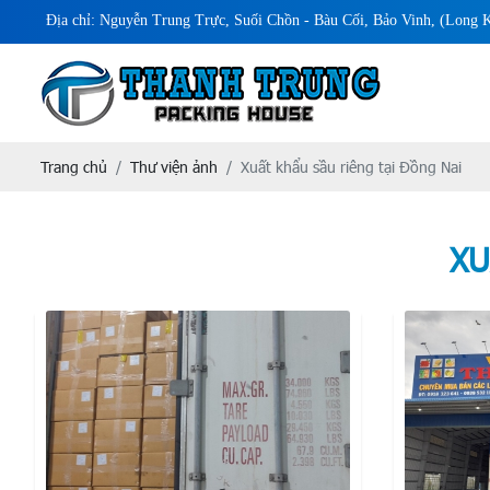
Địa chỉ: Nguyễn Trung Trực, Suối Chồn - Bàu Cối, Bảo Vinh, (Long 
Trang chủ
Thư viện ảnh
Xuất khẩu sầu riêng tại Đồng Nai
XU