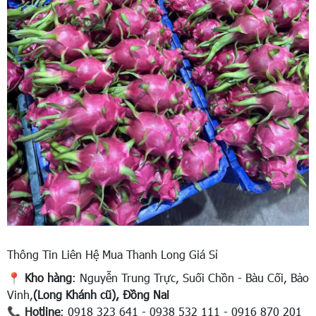
Thông Tin Liên Hệ Mua Thanh Long Giá Sỉ
📍
Kho hàng
: Nguyễn Trung Trực, Suối Chồn - Bàu Cối, Bảo
Vinh,
(Long Khánh cũ), Đồng Nai
📞
Hotline
: 0918 323 641 - 0938 532 111 - 0916 870 201