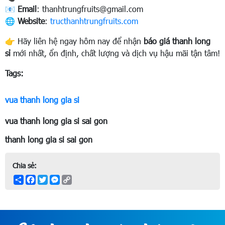
📧
Email
:
thanhtrungfruits@gmail.com
🌐
Website
:
tructhanhtrungfruits.com
👉 Hãy liên hệ ngay hôm nay để nhận
báo giá thanh long
sỉ
mới nhất, ổn định, chất lượng và dịch vụ hậu mãi tận tâm!
Tags:
vua thanh long gia si
vua thanh long gia si sai gon
thanh long gia si sai gon
Chia sẻ:
Share
Facebook
Twitter
Messenger
Copy
Link